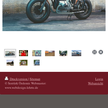
Druckversion
|
Sitemap
Login
© Sentürk Özdemir. Webmaster:
Webansicht
www.webdesign-lehrte.de